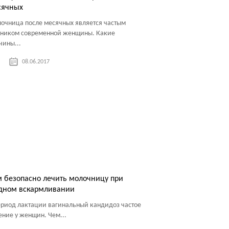
сячных
очница после месячных является частым
тником современной женщины. Какие
чины...
08.06.2017
 безопасно лечить молочницу при
удном вскармливании
ериод лактации вагинальный кандидоз частое
ение у женщин. Чем...