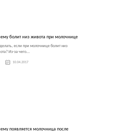
ему болит низ живота при молочнице
 делать, если при молочнице болит низ
та? Из-за чего...
10.04.2017
ему появляется молочница после