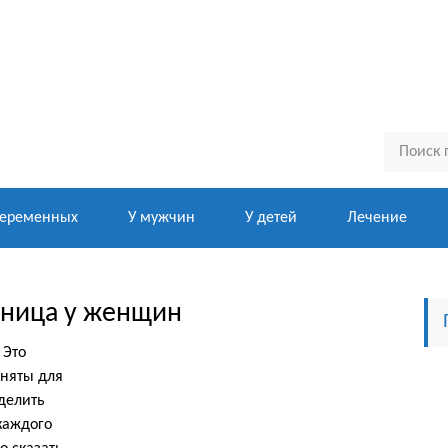
беременных
У мужчин
У детей
Лечение
чница у женщин
 Это
иняты для
делить
каждого