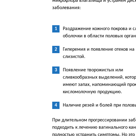
микрофлора влагалища и устранен ди
заболевания:
Раздражение кожного покрова и с
оболочки в области половых орган
Гиперемия и появление отеков на
слизистой.
Появление творожистых или
сливкообразных выделений, кото
имеют запах, напоминающий про
кисломолочную продукцию.
Наличие резей и болей при полов
При длительном прогрессировании забо
подходить к лечению вагинального кан
полностью устранить симптомы. Но это