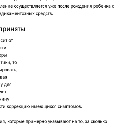
ление осуществляется уже после рождения ребенка с
едикаментозных средств.
приняты
сит от
сти
еры
тики, то
ировать,
ывая
у для
уют
чину
вести коррекцию имеющихся симптомов.
я, которые примерно указывают на то, за сколько