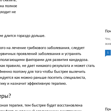
 сказать,
на полное
уходит не
Поч
е длится гораздо дольше.
Что
живо
го на лечение грибкового заболевания, следует
1
рвичных проявлений заболевания и устранять
сполагающими факторами для развития кандидоза.
ак правило, не дает никакого результата и может стать
менно поэтому для того чтобы быстрее вылечить
ндуется как можно раньше посетить специалиста,
тику и назначит эффективную терапию.
еры?
ная терапия, тем быстрее будет восстановлена
Поч