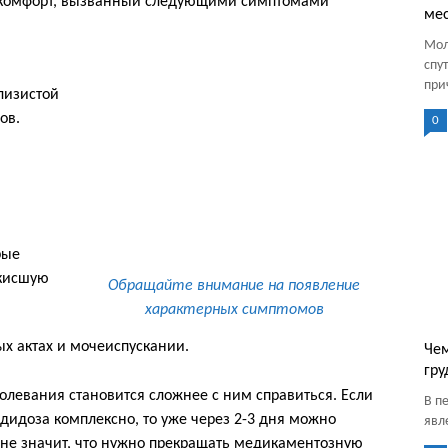
скомфорт, вызванный следующими симптомами
ме
Мол
спу
при
лизистой
ов.
0
рые
кисшую
Обращайте внимание на появление
характерных симптомов
ых актах и мочеиспускании.
Чем
гр
левания становится сложнее с ним справиться. Если
В п
дидоза комплексно, то уже через 2-3 дня можно
явл
 не значит, что нужно прекращать медикаментозную