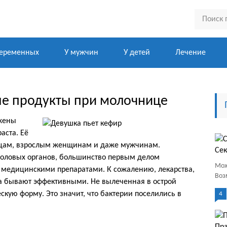
беременных
У мужчин
У детей
Лечение
е продукты при молочнице
ржены
аста. Её
цам, взрослым женщинам и даже мужчинам.
Сек
 половых органов, большинство первым делом
Мож
сь медицинскими препаратами. К сожалению, лекарства,
Воз
а бывают эффективными. Не вылеченная в острой
кую форму. Это значит, что бактерии поселились в
4