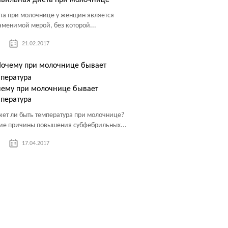
вильная диета при молочнице
та при молочнице у женщин является
аменимой мерой, без которой...
21.02.2017
чему при молочнице бывает
пература
ет ли быть температура при молочнице?
ие причины повышения субфебрильных...
17.04.2017