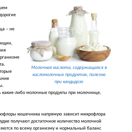
ашем
 дорогие
ца – не
енщин,
ния
организме
та.
Молочная кислота, содержащаяся в
оторые
кисломолочных продуктах, полезна
шние
при кандидозе
ы.
ть какие-либо молочные продукты при молочнице,
крофлоры кишечника напрямую зависит микрофлора
лудке получают достаточное количество молочной
няются по всему организму и нормальный баланс