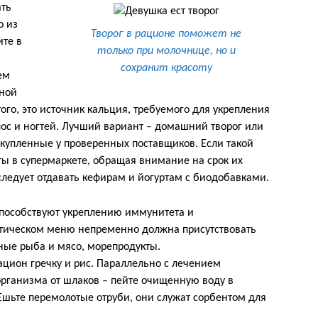
ать
о из
Творог в рационе поможет не
ите в
только при молочнице, но и
сохранит красоту
ем
чной
ого, это источник кальция, требуемого для укрепления
олос и ногтей. Лучший вариант – домашний творог или
купленные у проверенных поставщиков. Если такой
ты в супермаркете, обращая внимание на срок их
следует отдавать кефирам и йогуртам с биодобавками.
пособствуют укреплению иммунитета и
тическом меню непременно должна присутствовать
ные рыба и мясо, морепродукты.
ацион гречку и рис. Параллельно с лечением
рганизма от шлаков – пейте очищенную воду в
. Ешьте перемолотые отруби, они служат сорбентом для