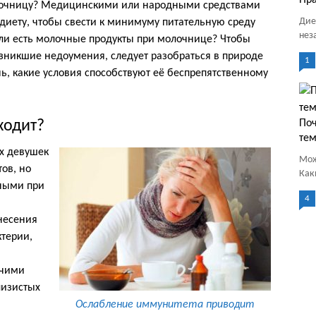
Пра
лочницу? Медицинскими или народными средствами
Дие
 диету, чтобы свести к минимуму питательную среду
нез
ли есть молочные продукты при молочнице? Чтобы
зникшие недоумения, следует разобраться в природе
1
нь, какие условия способствуют её беспрепятственному
ходит?
По
тем
ых девушек
Мож
ов, но
Как
ными при
4
енесения
терии,
очими
лизистых
Ослабление иммунитета приводит