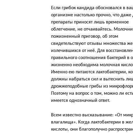
Если грибок кандида обосновался в в
организме настолько прочно, что даже
препараты приносят лишь временное
облегчение, не отчаивайтесь. Молочни
пожизненный приговор, об этом
свидетельствуют отзывы множества ж
излечившихся от неё. Для восстановле
правильного соотношения бактерий в 
жизненно необходима молочная кисло
Именно ею питаются лактобактерии, к
должны набраться сил и вытеснить ли
дрожжеподобные грибы из микрофлор
Поэтому на вопрос о том, можно ли ес
имеется однозначный ответ.
Всем известно высказывание: «От ми
влагалища». Когда лактобактерии в же
кислоты, они благополучно распростра