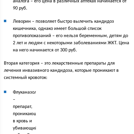
аналога – его цена в различных аптеках начинается от
90 руб.
Леворин – позволяет быстро вылечить кандидоз
кишечника, однако имеет большой список
противопоказаний – его нельзя беременным, детям до
2 лет и людям с некоторыми заболеваниями ЖКТ. Цена
на него начинается от 300 руб.
Вторая категория – это лекарственные препараты для
лечения инвазивного кандидоза, которые проникают в
системный кровоток:
Флуканазол
–
препарат,
проникающий
в кровь и
убивающий